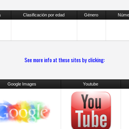
a
Clasificación por edad
Género
Númer
See more info at these sites by clicking:
Google Images
Youtube